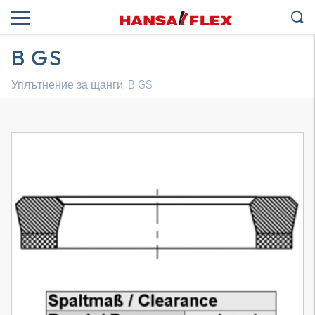
B GS
Уплътнение за щанги, B GS