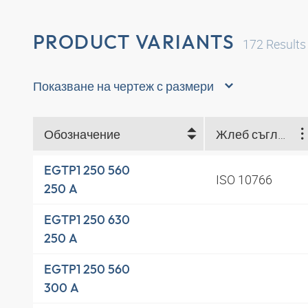
PRODUCT VARIANTS
172
Results
Показване на чертеж с размери
Обозначение
Жлеб съгласно
EGTP1 250 560
ISO 10766
250 A
EGTP1 250 630
250 A
EGTP1 250 560
300 A