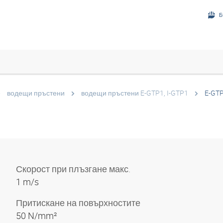
Б
водещи пръстени
водещи пръстени E-GTP1, I-GTP1
E-GT
Скорост при плъзгане макс.
1 m/s
Притискане на повърхностите
50 N/mm²