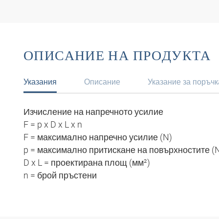
ОПИСАНИЕ НА ПРОДУКТА
Указания
Описание
Указание за поръчк
Изчисление на напречното усилие
F = p x D x L x n
F = максимално напречно усилие (N)
p = максимално притискане на повърхностите (
D x L = проектирана площ (мм²)
n = брой пръстени