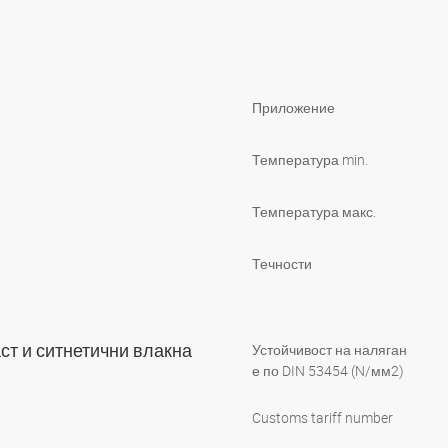
Приложение
Температура min.
Температура макс.
Течности
ст и ситнетични влакна
Устойчивост на наляган
е по DIN 53454 (N/мм2)
Customs tariff number