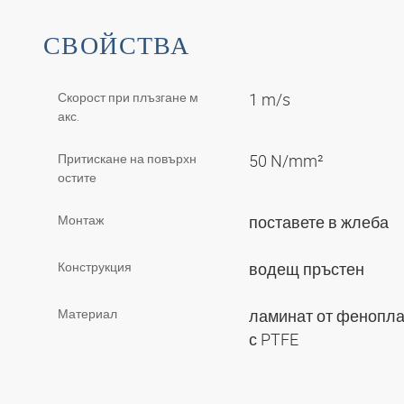
СВОЙСТВА
Скорост при плъзгане м
1 m/s
акс.
Притискане на повърхн
50 N/mm²
остите
Монтаж
поставете в жлеба
Конструкция
водещ пръстен
Материал
ламинат от фенопла
с PTFE