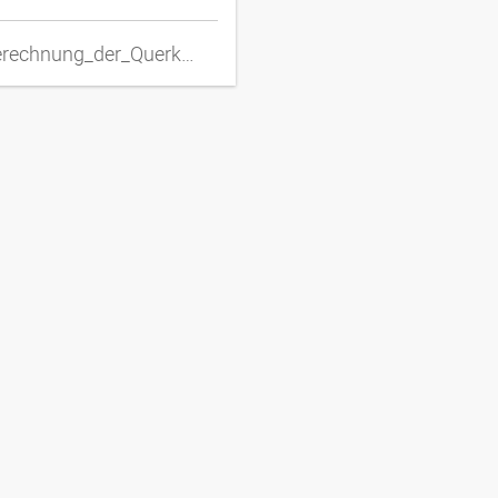
DD_Berechnung_der_Querkraft