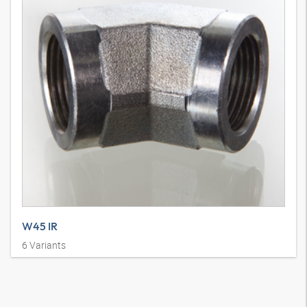
W45 IR
6
Variants
Свързващ накрайник, ъгъл 45°