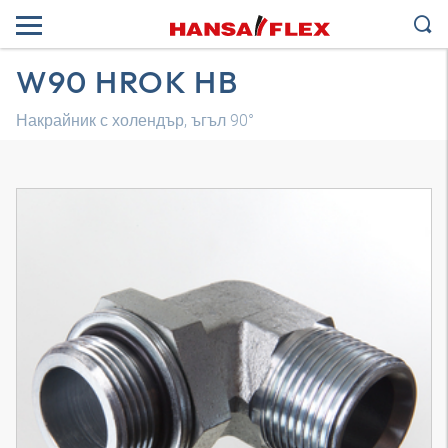
W90 HROK HB
Накрайник с холендър, ъгъл 90°
3D модел