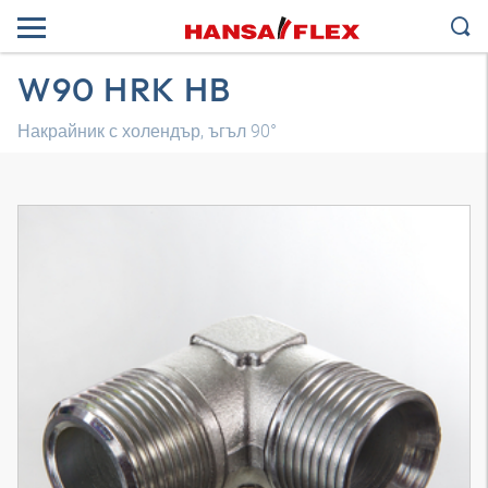
W90 HRK HB
Накрайник с холендър, ъгъл 90°
3D модел