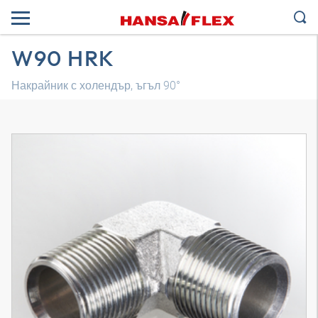
W90 HRK
Накрайник с холендър, ъгъл 90°
3D модел