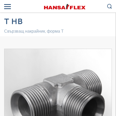
T HB
Свързващ накрайник, форма Т