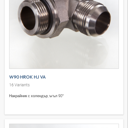
W90 HROK HJ VA
16
Variants
Накрайник с холендър, ъгъл 90°