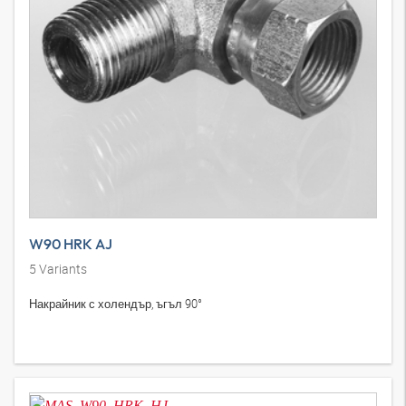
W90 HRK AJ
5
Variants
Накрайник с холендър, ъгъл 90°