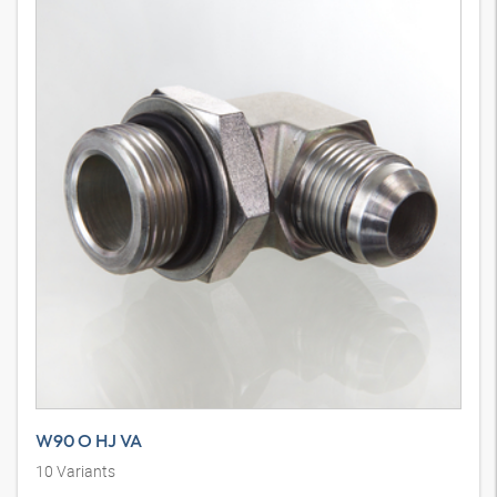
W90 O HJ VA
10
Variants