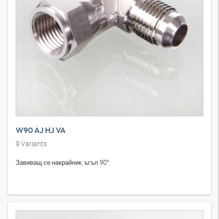
W90 AJ HJ VA
9
Variants
Завиващ се накрайник, ъгъл 90°