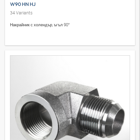
W90 HN HJ
34
Variants
Накрайник с холендър, ъгъл 90°