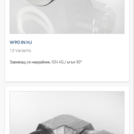
W90 IN HJ
15
Variants
Завиващ се накрайник, IGN AGJ ъгъл 90°