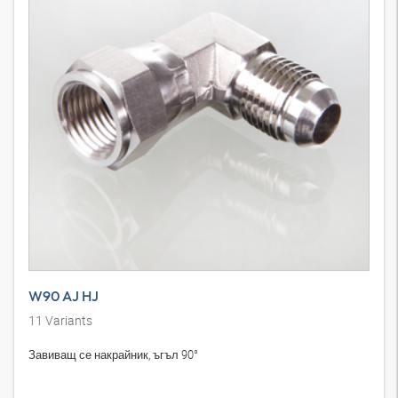
W90 AJ HJ
11
Variants
Завиващ се накрайник, ъгъл 90°