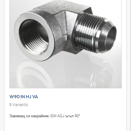
W90 IN HJ VA
9
Variants
Завиващ се накрайник, IGN AGJ ъгъл 90°