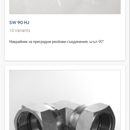
SW 90 HJ
10
Variants
Накрайник за преградни резбови съединения, ъгъл 90°