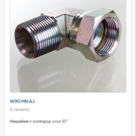
W90 HN AJ
9
Variants
Накрайник с холендър, ъгъл 90°