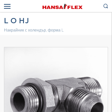
L O HJ
Накрайник с холендър, форма L