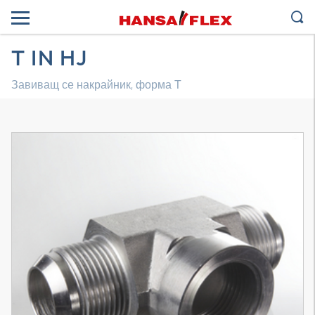
T IN HJ
Завиващ се накрайник, форма Т