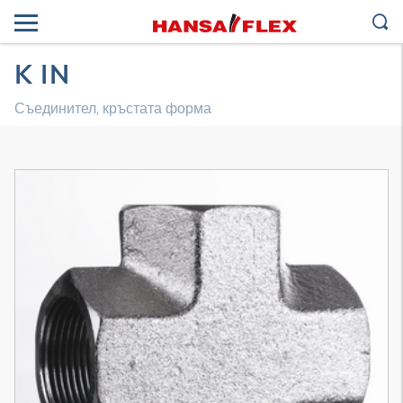
K IN
Съединител, кръстата форма
3D модел