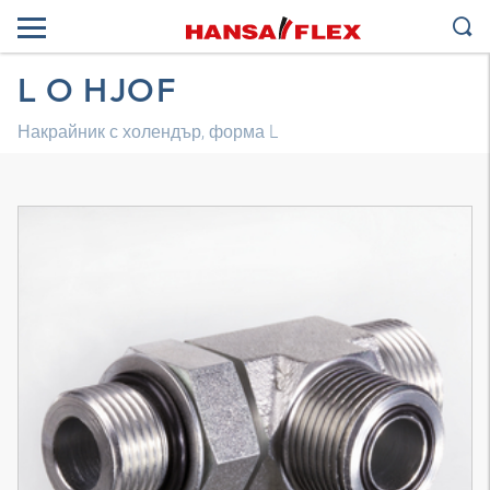
L O HJOF
Накрайник с холендър, форма L