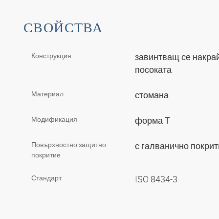
СВОЙСТВА
Конструкция
завинтващ се накрай
посоката
Материал
стомана
Модификация
форма T
Повърхностно защитно
с галванично покри
покритие
Стандарт
ISO 8434-3