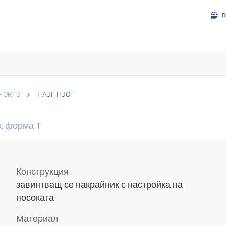
Б
- ORFS
T AJF HJOF
, форма Т
Конструкция
завинтващ се накрайник с настройка на
посоката
Материал