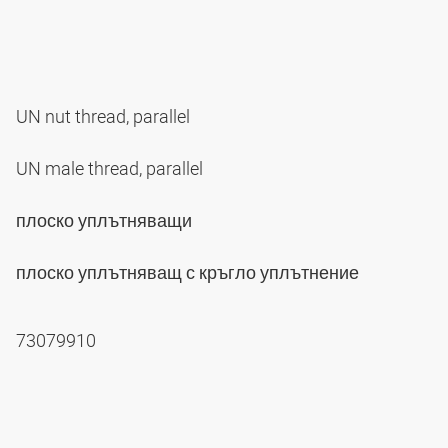
UN nut thread, parallel
UN male thread, parallel
плоско уплътняващи
плоско уплътняващ с кръгло уплътнение
73079910