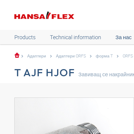
Products
Technical information
За нас
Адаптери
Адаптери ORFS
форма T
ORFS 
T AJF HJOF
Завиващ се накрайник