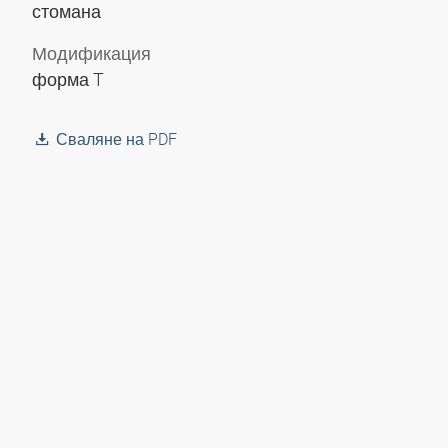
стомана
Модификация
форма T
Сваляне на PDF