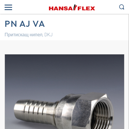
PN AJ VA
Притискащ нипел, DKJ
3D модел