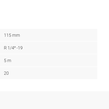
115 mm
R 1/4″ -19
5 m
20