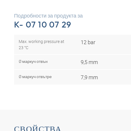
Подробности за продукта за
K- 07 10 07 29
Max. working pressure at
12 bar
23 °C
Ø маркуч отвън
9,5 mm
Ø маркуч отвътре
7,9 mm
СВОЙСТВА