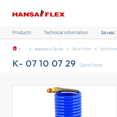
Products
Technical information
За нас
...
маркучи и Тръби
Spiral hoses
Spiral hos
K- 07 10 07 29
Spiral hose