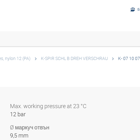
Б
es, nylon 12 (PA)
K-SPIR SCHL B DREH VERSCHRAU
K- 07 10 07
Max. working pressure at 23 °C
12 bar
Ø маркуч отвън
9,5 mm