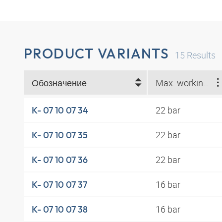
PRODUCT VARIANTS
15
Results
Обозначение
Max. working pressure at 23 °C (bar)
22 bar
K- 07 10 07 34
22 bar
K- 07 10 07 35
22 bar
K- 07 10 07 36
16 bar
K- 07 10 07 37
16 bar
K- 07 10 07 38