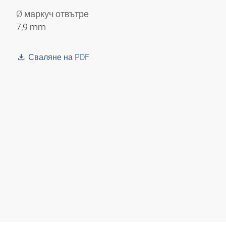
Ø маркуч отвътре
7,9 mm
Сваляне на PDF