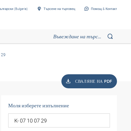
ългарски (Bulgaria)
Търсене на търговец
Помощ & Контакт
 29
СВАЛЯНЕ НА PDF
Моля изберете изпълнение