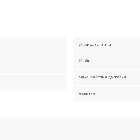
Ø спирала отвън
Резба
макс. работна дължина
навивки