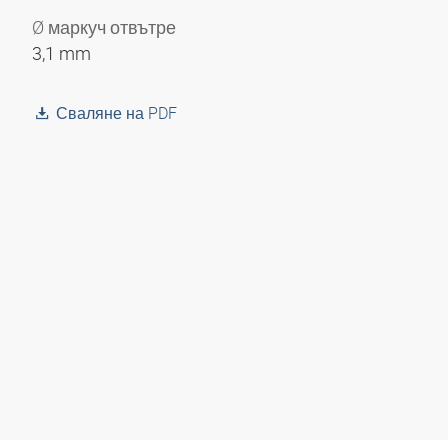
Ø маркуч отвътре
3,1 mm
Сваляне на PDF