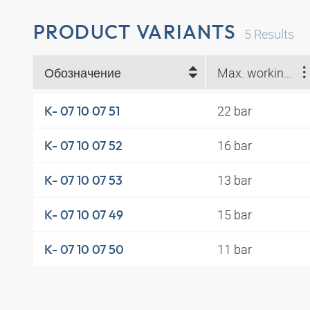
PRODUCT VARIANTS
5
Results
Обозначение
Max. working pressure at 23 °C (bar)
22 bar
K- 07 10 07 51
16 bar
K- 07 10 07 52
13 bar
K- 07 10 07 53
15 bar
K- 07 10 07 49
11 bar
K- 07 10 07 50