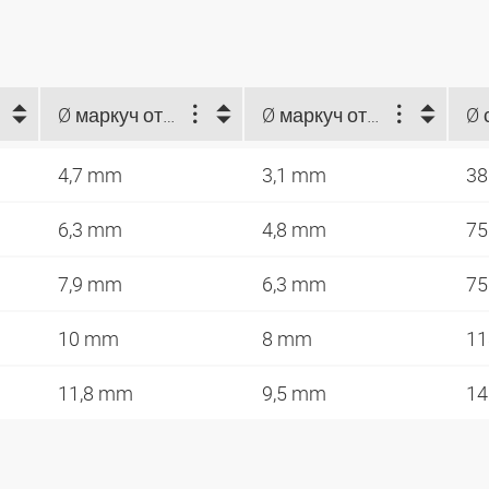
Ø маркуч отвън (mm)
Ø маркуч отвътре (mm)
4,7 mm
3,1 mm
3
6,3 mm
4,8 mm
7
7,9 mm
6,3 mm
7
10 mm
8 mm
1
11,8 mm
9,5 mm
1