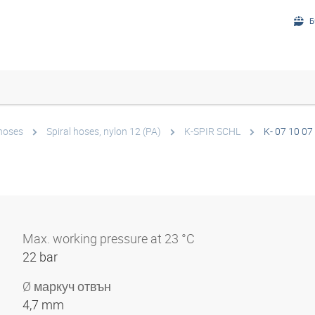
Б
 hoses
Spiral hoses, nylon 12 (PA)
K-SPIR SCHL
K- 07 10 07
Max. working pressure at 23 °C
22 bar
Ø маркуч отвън
4,7 mm