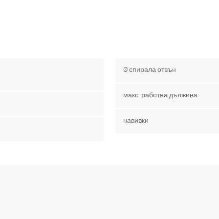
Ø спирала отвън
макс. работна дължина
навивки