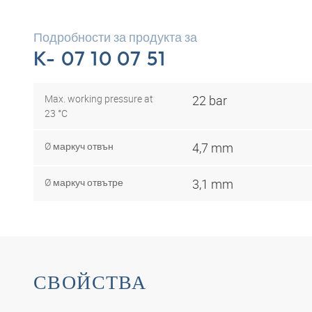
Подробности за продукта за
K- 07 10 07 51
Max. working pressure at
22 bar
23 °C
Ø маркуч отвън
4,7 mm
Ø маркуч отвътре
3,1 mm
СВОЙСТВА