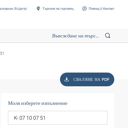
ългарски (Bulgaria)
Търсене на търговец
Помощ & Контакт
 51
СВАЛЯНЕ НА PDF
Моля изберете изпълнение