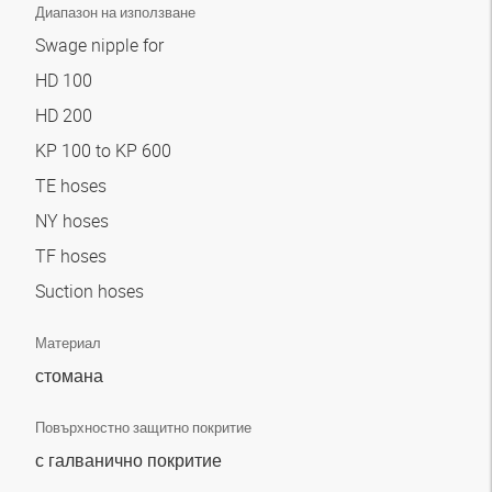
Диапазон на използване
Swage nipple for
HD 100
HD 200
KP 100 to KP 600
TE hoses
NY hoses
TF hoses
Suction hoses
Материал
стомана
Повърхностно защитно покритие
с галванично покритие