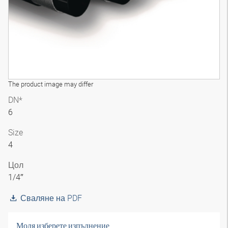
The product image may differ
DN*
6
Size
4
Цол
1/4″
Сваляне на PDF
Моля изберете изпълнение