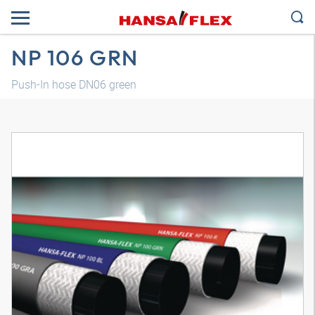
NP 106 GRN
Push-In hose DN06 green