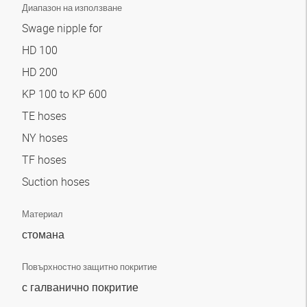
Диапазон на използване
Swage nipple for
HD 100
HD 200
KP 100 to KP 600
TE hoses
NY hoses
TF hoses
Suction hoses
Материал
стомана
Повърхностно защитно покритие
с галванично покритие