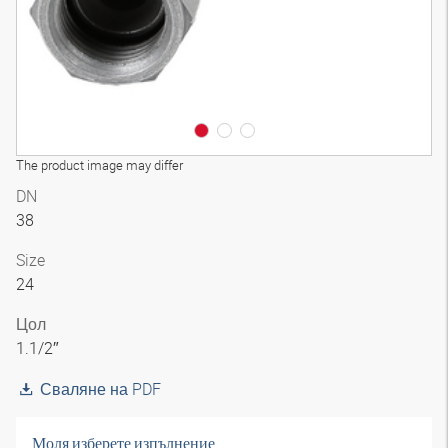
The product image may differ
DN
38
Size
24
Цол
1.1/2″
Сваляне на PDF
Моля изберете изпълнение