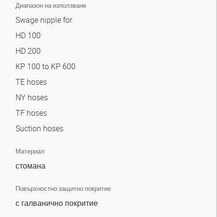
Диапазон на използване
Swage nipple for
HD 100
HD 200
KP 100 to KP 600
TE hoses
NY hoses
TF hoses
Suction hoses
Материал
стомана
Повърхностно защитно покритие
с галванично покритие