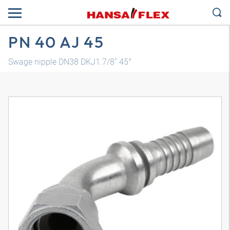
PN 40 AJ 45
Swage nipple DN38 DKJ1.7/8" 45°
3D модел